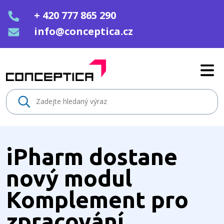
+ 420 777 865 290
info@conceptica.cz
iPharm dostane nový modul Kom
iPharm dostane
nový modul
Komplement pro
zpracování