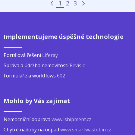
1
2
3
Předchozí stránka
Další stránka
Stránka
Stránka
Stránka
Implementujeme úspěšné technologie
Portálová řešení
Liferay
Správa a údržba nemovitostí
Revisio
Formuláře a workflows
602
Mohlo by Vás zajímat
Nemocniční doprava
www.ishipment.cz
Chytré nádoby na odpad
www.smartwastebin.cz