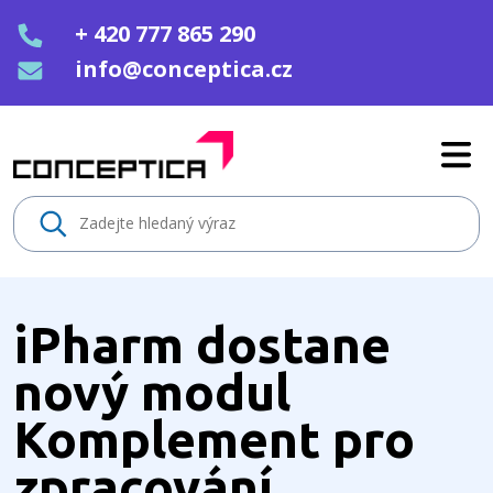
+ 420 777 865 290
info@conceptica.cz
iPharm dostane nový modul Kom
iPharm dostane
nový modul
Komplement pro
zpracování