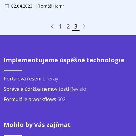
02.04.2023
Tomáš Hamr
1
2
3
Předchozí stránka
Další stránka
Stránka
Stránka
Stránka
Implementujeme úspěšné technologie
Portálová řešení
Liferay
Správa a údržba nemovitostí
Revisio
Formuláře a workflows
602
Mohlo by Vás zajímat