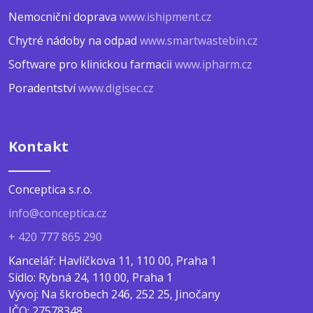
Nemocniční doprava
www.ishipment.cz
Chytré nádoby na odpad
www.smartwastebin.cz
Software pro klinickou farmacii
www.ipharm.cz
Poradentství
www.digisec.cz
Kontakt
Conceptica s.r.o.
info@conceptica.cz
+ 420 777 865 290
Kancelář: Havlíčkova 11, 110 00, Praha 1
Sídlo: Rybná 24, 110 00, Praha 1
Vývoj: Na škrobech 246, 252 25, Jinočany
IČO: 27578348